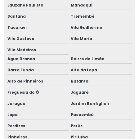
Lauzane Paulista
Mandaqui
Curso calculista de estruturas metálicas
Santana
Tremembé
Curso calculo estrutura metalica
Tucuruvi
Vila Guilherme
Curso completo de advance steel
Vila Gustavo
Vila Maria
Curso estrutura metálica
Vila Medeiros
Curso projetista de estruturas metálicas
Água Branca
Bairro do Limão
Curso projetista industrial
Barra Funda
Alto da Lapa
Curso projeto de estruturas metálicas
Alto de Pinheiros
Butantã
Cursos de projetos construção civil
Freguesia do Ó
Jaguaré
Jaraguá
Jardim Bonfiglioli
Cursos de projetos estruturais
Lapa
Pacaembú
Detalhamento de estrutura metálica
Perdizes
Perús
Dimensionamento Estrutural Para Prédios
Pinheiros
Pirituba