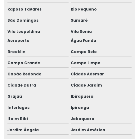
Empresa de calculo estrutural
Raposo Tavares
Rio Pequeno
Empresa especializada em cálculo estrutural
São Domingos
Sumaré
Empresa Especializada Em Projeto Estrutural
Vila Leopoldina
Vila Sonia
Empresa especializada em estrutura metálica
Aeroporto
Água Funda
Empresa de projeto estrutural
Brooklin
Campo Belo
Empresa de projetos de engenharia civil
Campo Grande
Campo Limpo
Capão Redondo
Cidade Ademar
Engenharia Civil Calculo Estrutural
Cidade Dutra
Cidade Jardim
Engenharia civil laudo estrutural
Grajaú
Ibirapuera
Engenharia Civil Projeto Estrutural
Interlagos
Ipiranga
Engenharia Estrutural
Itaim Bibi
Jabaquara
Engenharia Turnkey Para Galpões
Jardim Ângela
Jardim América
Engenheiro Calculista Estrutural