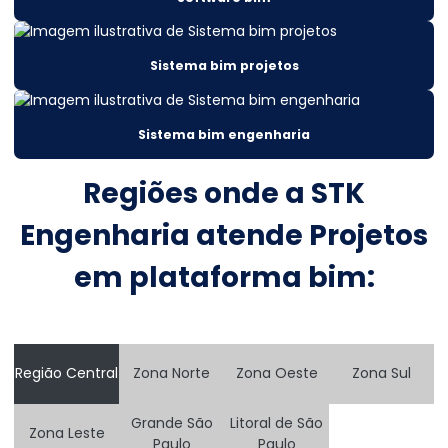
Cálculo projeto estrutural
Cálculos estruturais
Sistema bim projetos
Cálculos estruturais construção civil
Sistema bim engenharia
Cálculos estruturais metálicas
Construção De Armazém Atacadista
Regiões onde a STK
Construção De Silos Metálicos Em Mato Grosso
Engenharia atende Projetos
Construção de estruturas metálicas
em plataforma bim:
Consultoria Engenharia Estrutural
Consultoria Engenharia Estrutural Armazem
Região Central
Zona Norte
Zona Oeste
Zona Sul
Consultoria Engenharia Estrutural Galpão
Consultoria Engenharia Estrutural Galpão Preço
Grande São
Litoral de São
Zona Leste
Paulo
Paulo