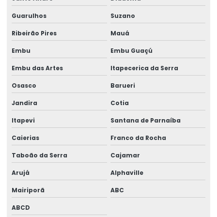
Laudo Técnico De Telhado
Guarulhos
Suzano
Laudo Técnico Estrutural
Ribeirão Pires
Mauá
Laudo Técnico Estrutural De Concreto
Embu
Embu Guaçú
Embu das Artes
Itapecerica da Serra
Laudo técnico pericial de construção civil
Osasco
Barueri
Laudos estruturais
Jandira
Cotia
Laudos técnicos engenharia
Itapevi
Santana de Parnaíba
Modelagem de estrutura
Caierias
Franco da Rocha
Montagem de estruturas metálicas
Taboão da Serra
Cajamar
Obra Industrial Chave Na Mão
Arujá
Alphaville
Orçamento De Projeto Estrutural
Mairiporã
ABC
Orçamento galpão estrutura metálica
ABCD