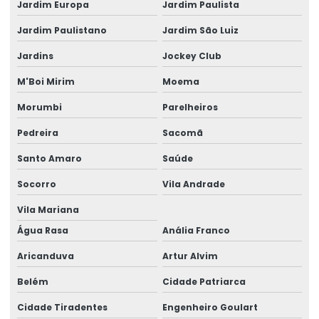
Jardim Europa
Jardim Paulista
Engenheiro Civil Calculista Estrutural
Jardim Paulistano
Jardim São Luiz
Escritório de cálculo estrutural
Jardins
Jockey Club
Estrutura Atacadista
M'Boi Mirim
Moema
Estrutura de concreto armado pré moldado
Morumbi
Parelheiros
Estrutura de concreto pré moldado preço
Pedreira
Sacomã
Estruturas De Concreto Fundamentos Do Projeto Estrutural
Santo Amaro
Saúde
Socorro
Vila Andrade
Galpão Estrutura Metálica Projeto
Vila Mariana
Galpão Industrial Projeto
Água Rasa
Anália Franco
Galpao Metalico Projeto
Aricanduva
Artur Alvim
Galpão Pré Moldado Projeto
Belém
Cidade Patriarca
Laudo de construção
Cidade Tiradentes
Engenheiro Goulart