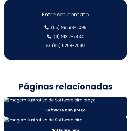
Cálculo estrutural estrutural metálica
Cálculo Estrutural Galpão Metálico
Entre em contato
Cálculo estrutural galpão metálico
(65) 99298-2099
Cálculo estrutural metálico
(11) 91212-7434
(65) 9298-2099
Cálculo estrutural mezanino metálico
Cálculo estrutural obras
Cálculo Estrutural Para Edifícios Verticais
Cálculo estrutural preço
Páginas relacionadas
Cálculo estrutural sobrado
Cálculo estrutural telhado metálico
Software bim preço
Cálculo estrutural valor
Cálculo estrutural viga metálica
Software bim