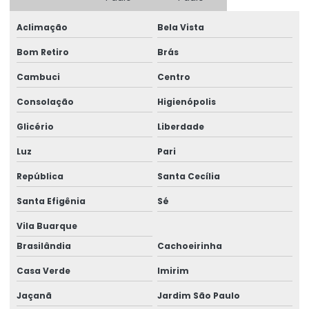
Consultoria Engenharia Estrutural Preço
Aclimação
Bela Vista
Consultoria Engenharia Estrutural Predio
Bom Retiro
Brás
Consultoria Engenharia Estrutural Predio Preço
Cambuci
Centro
Consultoria Estrutural
Consolação
Higienópolis
Consultoria Estrutural Estrutura Metálico
Glicério
Liberdade
Consultoria Estrutural Galpão
Luz
Pari
Consultoria Estrutural Para Atacadistas
República
Santa Cecília
Consultoria de projetos de engenharia
Santa Efigênia
Sé
Consultoria Técnica Em Engenharia Estrutural
Vila Buarque
Consultoria Técnica Em Estrutural
Brasilândia
Cachoeirinha
Casa Verde
Imirim
Curso advance steel
Jaçanã
Jardim São Paulo
Curso de autodesk advance steel