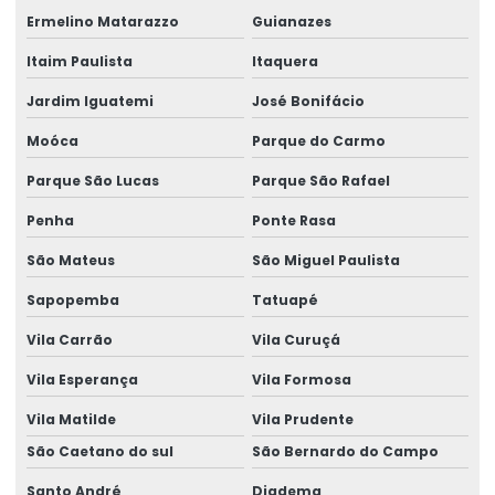
Laudo de construção civil
Ermelino Matarazzo
Guianazes
Laudo De Avaliação Estrutura Metálica
Itaim Paulista
Itaquera
Laudo De Estrutura De Telhado
Jardim Iguatemi
José Bonifácio
Laudo Estrutural
Moóca
Parque do Carmo
Laudo estrutural preço
Parque São Lucas
Parque São Rafael
Penha
Ponte Rasa
Laudo estrutural predial
São Mateus
São Miguel Paulista
Laudo Estrutural Predio
Sapopemba
Tatuapé
Laudo estrutural residencial
Vila Carrão
Vila Curuçá
Laudo Estrutural Telhado
Vila Esperança
Vila Formosa
Laudo estrutural telhado
Vila Matilde
Vila Prudente
Laudo estrutural valor
São Caetano do sul
São Bernardo do Campo
Laudo técnico de avaliação estrutural
Santo André
Diadema