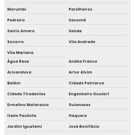
Estrutura de concreto armado pré moldado
Morumbi
Parelheiros
Estrutura de concreto pré moldado preço
Pedreira
Sacomã
Estruturas De Concreto Fundamentos Do Projeto Estrutural
Santo Amaro
Saúde
Socorro
Vila Andrade
Galpão Estrutura Metálica Projeto
Vila Mariana
Galpão Industrial Projeto
Água Rasa
Anália Franco
Galpao Metalico Projeto
Aricanduva
Artur Alvim
Galpão Pré Moldado Projeto
Belém
Cidade Patriarca
Laudo de construção
Cidade Tiradentes
Engenheiro Goulart
Laudo de construção civil
Ermelino Matarazzo
Guianazes
Laudo De Avaliação Estrutura Metálica
Itaim Paulista
Itaquera
Laudo De Estrutura De Telhado
Jardim Iguatemi
José Bonifácio