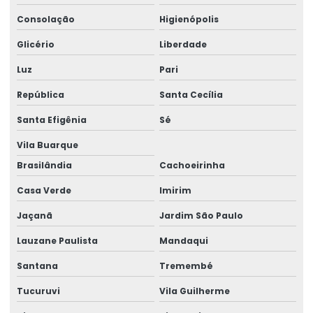
Consultoria Estrutural
Consolação
Higienópolis
Consultoria Estrutural Estrutura Metálico
Glicério
Liberdade
Consultoria Estrutural Galpão
Luz
Pari
Consultoria Estrutural Para Atacadistas
República
Santa Cecília
Consultoria de projetos de engenharia
Santa Efigênia
Sé
Consultoria Técnica Em Engenharia Estrutural
Vila Buarque
Consultoria Técnica Em Estrutural
Brasilândia
Cachoeirinha
Casa Verde
Imirim
Curso advance steel
Jaçanã
Jardim São Paulo
Curso de autodesk advance steel
Lauzane Paulista
Mandaqui
Curso calculista de estruturas metálicas
Santana
Tremembé
Curso calculo estrutura metalica
Tucuruvi
Vila Guilherme
Curso completo de advance steel