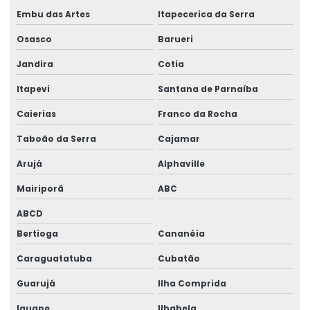
Embu das Artes
Itapecerica da Serra
Laudo técnico pericial de construção civil
Osasco
Barueri
Laudos estruturais
Jandira
Cotia
Laudos técnicos engenharia
Itapevi
Santana de Parnaíba
Modelagem de estrutura
Caierias
Franco da Rocha
Montagem de estruturas metálicas
Taboão da Serra
Cajamar
Obra Industrial Chave Na Mão
Arujá
Alphaville
Orçamento De Projeto Estrutural
Mairiporã
ABC
Orçamento galpão estrutura metálica
ABCD
Orçamento projeto estrutural
Bertioga
Cananéia
Caraguatatuba
Cubatão
Orçamento projeto estrutural metálico
Guarujá
Ilha Comprida
Projeto Alvenaria Estrutural
Iguape
Ilhabela