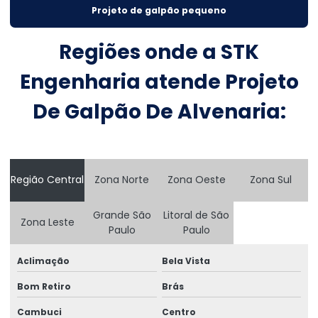
Projeto de galpão pequeno
Cálculos estruturais metálicas
Construção De Armazém Atacadista
Regiões onde a STK
Construção De Silos Metálicos Em Mato Grosso
Engenharia atende Projeto
Construção de estruturas metálicas
De Galpão De Alvenaria:
Consultoria Engenharia Estrutural
Consultoria Engenharia Estrutural Armazem
Região Central
Zona Norte
Zona Oeste
Zona Sul
Consultoria Engenharia Estrutural Galpão
Consultoria Engenharia Estrutural Galpão Preço
Grande São
Litoral de São
Zona Leste
Paulo
Paulo
Consultoria Engenharia Estrutural Preço
Aclimação
Bela Vista
Consultoria Engenharia Estrutural Predio
Bom Retiro
Brás
Consultoria Engenharia Estrutural Predio Preço
Cambuci
Centro