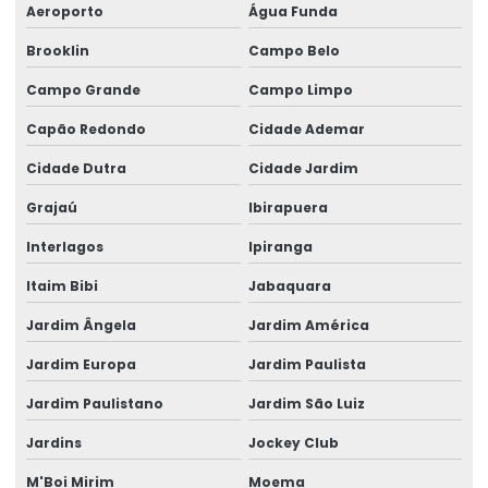
Empresa especializada em estrutura metálica
Aeroporto
Água Funda
Empresa de projeto estrutural
Brooklin
Campo Belo
Empresa de projetos de engenharia civil
Campo Grande
Campo Limpo
Capão Redondo
Cidade Ademar
Engenharia Civil Calculo Estrutural
Cidade Dutra
Cidade Jardim
Engenharia civil laudo estrutural
Grajaú
Ibirapuera
Engenharia Civil Projeto Estrutural
Interlagos
Ipiranga
Engenharia Estrutural
Itaim Bibi
Jabaquara
Engenharia Turnkey Para Galpões
Jardim Ângela
Jardim América
Engenheiro Calculista Estrutural
Jardim Europa
Jardim Paulista
Engenheiro Civil Calculista Estrutural
Jardim Paulistano
Jardim São Luiz
Escritório de cálculo estrutural
Jardins
Jockey Club
Estrutura Atacadista
M'Boi Mirim
Moema