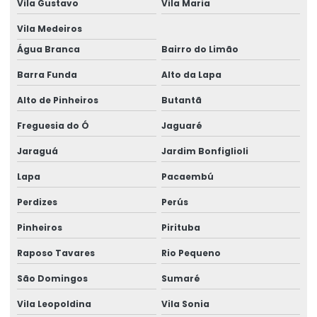
Vila Gustavo
Vila Maria
Curso estrutura metálica
Vila Medeiros
Curso projetista de estruturas metálicas
Água Branca
Bairro do Limão
Curso projetista industrial
Barra Funda
Alto da Lapa
Curso projeto de estruturas metálicas
Alto de Pinheiros
Butantã
Cursos de projetos construção civil
Freguesia do Ó
Jaguaré
Jaraguá
Jardim Bonfiglioli
Cursos de projetos estruturais
Lapa
Pacaembú
Detalhamento de estrutura metálica
Perdizes
Perús
Dimensionamento Estrutural Para Prédios
Pinheiros
Pirituba
Empresa de calculo estrutural
Raposo Tavares
Rio Pequeno
Empresa especializada em cálculo estrutural
São Domingos
Sumaré
Empresa Especializada Em Projeto Estrutural
Vila Leopoldina
Vila Sonia