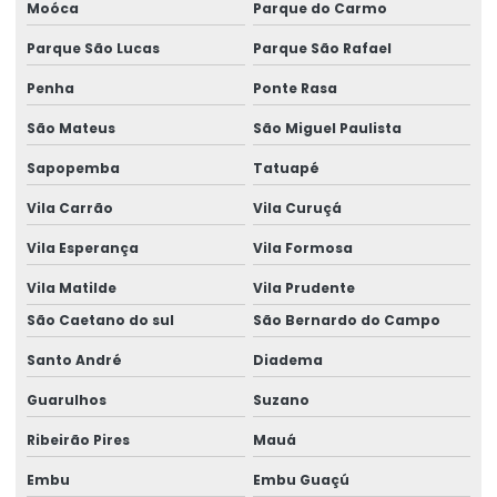
Laudo Estrutural
Moóca
Parque do Carmo
Laudo estrutural preço
Parque São Lucas
Parque São Rafael
Penha
Ponte Rasa
Laudo estrutural predial
São Mateus
São Miguel Paulista
Laudo Estrutural Predio
Sapopemba
Tatuapé
Laudo estrutural residencial
Vila Carrão
Vila Curuçá
Laudo Estrutural Telhado
Vila Esperança
Vila Formosa
Laudo estrutural telhado
Vila Matilde
Vila Prudente
Laudo estrutural valor
São Caetano do sul
São Bernardo do Campo
Laudo técnico de avaliação estrutural
Santo André
Diadema
Laudo Técnico De Telhado
Guarulhos
Suzano
Laudo Técnico Estrutural
Ribeirão Pires
Mauá
Laudo Técnico Estrutural De Concreto
Embu
Embu Guaçú