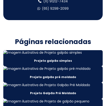
Cálculo estrutural metálico
(11) 91212-7434
(65) 9298-2099
Cálculo estrutural mezanino metálico
Cálculo estrutural obras
Cálculo Estrutural Para Edifícios Verticais
Cálculo estrutural preço
Páginas relacionadas
Cálculo estrutural sobrado
Cálculo estrutural telhado metálico
Projeto galpão simples
Cálculo estrutural valor
Cálculo estrutural viga metálica
Projeto galpão pré moldado
Cálculo projeto estrutural
Cálculos estruturais
Projeto Galpão Pré Moldado
Cálculos estruturais construção civil