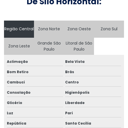
De Silo Horizontal:
Consultoria Engenharia Estrutural
Consultoria Engenharia Estrutural Armazem
Consultoria Engenharia Estrutural Galpão
Região Central
Zona Norte
Zona Oeste
Zona Sul
Consultoria Engenharia Estrutural Galpão Preço
Grande São
Litoral de São
Consultoria Engenharia Estrutural Preço
Zona Leste
Paulo
Paulo
Consultoria Engenharia Estrutural Predio
Aclimação
Bela Vista
Consultoria Engenharia Estrutural Predio Preço
Bom Retiro
Brás
Consultoria Estrutural
Cambuci
Centro
Consultoria Estrutural Estrutura Metálico
Consolação
Higienópolis
Consultoria Estrutural Galpão
Glicério
Liberdade
Consultoria Estrutural Para Atacadistas
Luz
Pari
República
Santa Cecília
Consultoria de projetos de engenharia