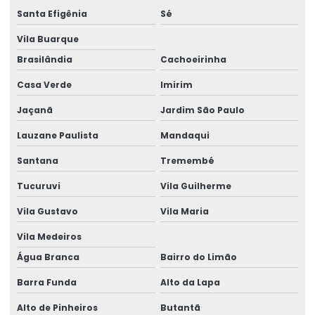
Santa Efigênia
Sé
Consultoria Técnica Em Engenharia Estrutural
Vila Buarque
Consultoria Técnica Em Estrutural
Brasilândia
Cachoeirinha
Curso advance steel
Casa Verde
Imirim
Curso de autodesk advance steel
Jaçanã
Jardim São Paulo
Curso calculista de estruturas metálicas
Lauzane Paulista
Mandaqui
Curso calculo estrutura metalica
Santana
Tremembé
Curso completo de advance steel
Tucuruvi
Vila Guilherme
Curso estrutura metálica
Vila Gustavo
Vila Maria
Curso projetista de estruturas metálicas
Vila Medeiros
Água Branca
Bairro do Limão
Curso projetista industrial
Barra Funda
Alto da Lapa
Curso projeto de estruturas metálicas
Alto de Pinheiros
Butantã