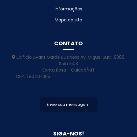
Projeto De Armazenagem De Grãos
Informações
Projeto De Barracao Metalico
Mapa do site
Projeto De Barracão Pré Moldado
Projeto De Cobertura Em Estrutura Metálica Inativo
CONTATO
Projeto De Construção Para Atacadista
Edifício Avant Garde Business Av. Miguel Sutil, 8388,
Projeto De Engenharia Estrutural
Sala 1503
Santa Rosa - Cuiabá/MT
Projeto De Estrutura Metálica
CEP: 78040-365
(65) 99298-2099
(11) 91212-
7434
(65) 9298-2099
Projeto De Estrutura Metalica Para Galpao
contato@engenhariastk.com.br
Projeto De Galpão
Envie sua mensagem!
Projeto De Galpão De Alvenaria
Projeto De Galpao De Estrutura Metalica
SIGA-NOS!
Projeto De Galpao Estrutura Metalica