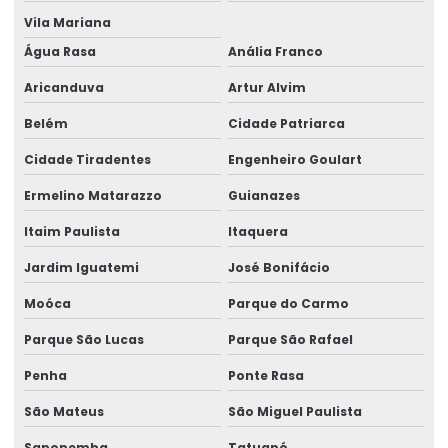
Galpão Industrial Projeto
Vila Mariana
Galpao Metalico Projeto
Água Rasa
Anália Franco
Galpão Pré Moldado Projeto
Aricanduva
Artur Alvim
Laudo de construção
Belém
Cidade Patriarca
Cidade Tiradentes
Engenheiro Goulart
Laudo de construção civil
Ermelino Matarazzo
Guianazes
Laudo De Avaliação Estrutura Metálica
Itaim Paulista
Itaquera
Laudo De Estrutura De Telhado
Jardim Iguatemi
José Bonifácio
Laudo Estrutural
Moóca
Parque do Carmo
Laudo estrutural preço
Parque São Lucas
Parque São Rafael
Laudo estrutural predial
Penha
Ponte Rasa
Laudo Estrutural Predio
São Mateus
São Miguel Paulista
Laudo estrutural residencial
Sapopemba
Tatuapé