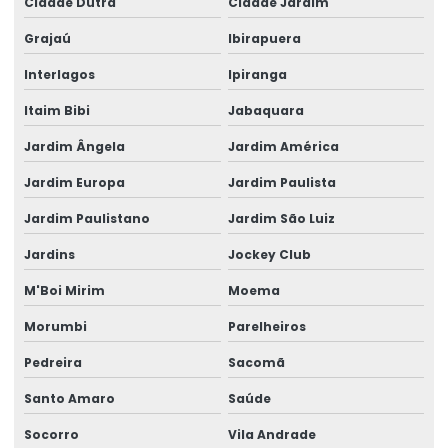
Cidade Dutra
Cidade Jardim
Engenharia Civil Projeto Estrutural
Grajaú
Ibirapuera
Engenharia Estrutural
Interlagos
Ipiranga
Engenharia Turnkey Para Galpões
Itaim Bibi
Jabaquara
Engenheiro Calculista Estrutural
Jardim Ângela
Jardim América
Engenheiro Civil Calculista Estrutural
Jardim Europa
Jardim Paulista
Jardim Paulistano
Jardim São Luiz
Escritório de cálculo estrutural
Jardins
Jockey Club
Estrutura Atacadista
M'Boi Mirim
Moema
Estrutura de concreto armado pré moldado
Morumbi
Parelheiros
Estrutura de concreto pré moldado preço
Pedreira
Sacomã
Estruturas De Concreto Fundamentos Do Projeto Estrutural
Santo Amaro
Saúde
Galpão Estrutura Metálica Projeto
Socorro
Vila Andrade