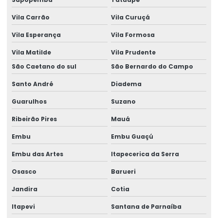
Laudo Estrutural Telhado
Vila Carrão
Vila Curuçá
Laudo estrutural telhado
Vila Esperança
Vila Formosa
Laudo estrutural valor
Vila Matilde
Vila Prudente
São Caetano do sul
São Bernardo do Campo
Laudo técnico de avaliação estrutural
Santo André
Diadema
Laudo Técnico De Telhado
Guarulhos
Suzano
Laudo Técnico Estrutural
Ribeirão Pires
Mauá
Laudo Técnico Estrutural De Concreto
Embu
Embu Guaçú
Laudo técnico pericial de construção civil
Embu das Artes
Itapecerica da Serra
Laudos estruturais
Osasco
Barueri
Laudos técnicos engenharia
Jandira
Cotia
Modelagem de estrutura
Itapevi
Santana de Parnaíba