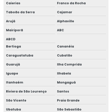
Montagem de estruturas metálicas
Caierias
Franco da Rocha
Obra Industrial Chave Na Mão
Taboão da Serra
Cajamar
Orçamento De Projeto Estrutural
Arujá
Alphaville
Mairiporã
ABC
Orçamento galpão estrutura metálica
ABCD
Orçamento projeto estrutural
Bertioga
Cananéia
Orçamento projeto estrutural metálico
Caraguatatuba
Cubatão
Projeto Alvenaria Estrutural
Guarujá
Ilha Comprida
Projeto de armazém graneleiro
Iguape
Ilhabela
Projeto Arquitetônico De Galpão Metalico
Itanhaém
Mongaguá
Projeto Barracão Estrutura Metalica
Riviera de São Lourenço
Santos
Projeto Barracao Metalico
São Vicente
Praia Grande
Projeto de casas em estrutura metálica
Ubatuba
São Sebastião