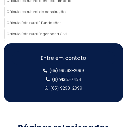
Cálculo estrutural concreto armado
Cálculo estrutural de construção
Cálculo Estrutural E Fundações
Calculo Estrutural Engenharia Civil
Cálculo estrutural estrutural metálica
Cálculo Estrutural Galpão Metálico
Entre em contato
Cálculo estrutural galpão metálico
(65) 99298-2099
Cálculo estrutural metálico
(11) 91212-7434
(65) 9298-2099
Cálculo estrutural mezanino metálico
Cálculo estrutural obras
Cálculo Estrutural Para Edifícios Verticais
Cálculo estrutural preço