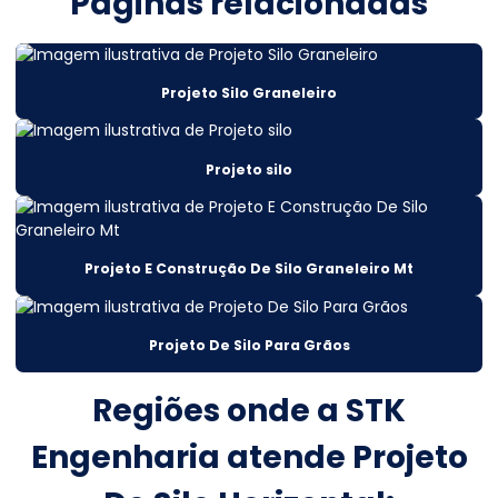
Páginas relacionadas
Cálculo estrutural sobrado
Cálculo estrutural telhado metálico
Projeto Silo Graneleiro
Cálculo estrutural valor
Cálculo estrutural viga metálica
Projeto silo
Cálculo projeto estrutural
Cálculos estruturais
Projeto E Construção De Silo Graneleiro Mt
Cálculos estruturais construção civil
Cálculos estruturais metálicas
Projeto De Silo Para Grãos
Construção De Armazém Atacadista
Regiões onde a STK
Construção De Silos Metálicos Em Mato Grosso
Engenharia atende Projeto
Construção de estruturas metálicas