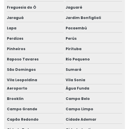
Cursos de projetos construção civil
Freguesia do Ó
Jaguaré
Cursos de projetos estruturais
Jaraguá
Jardim Bonfiglioli
Detalhamento de estrutura metálica
Lapa
Pacaembú
Dimensionamento Estrutural Para Prédios
Perdizes
Perús
Empresa de calculo estrutural
Pinheiros
Pirituba
Empresa especializada em cálculo estrutural
Raposo Tavares
Rio Pequeno
Empresa Especializada Em Projeto Estrutural
São Domingos
Sumaré
Empresa especializada em estrutura metálica
Vila Leopoldina
Vila Sonia
Aeroporto
Água Funda
Empresa de projeto estrutural
Brooklin
Campo Belo
Empresa de projetos de engenharia civil
Campo Grande
Campo Limpo
Engenharia Civil Calculo Estrutural
Capão Redondo
Cidade Ademar
Engenharia civil laudo estrutural