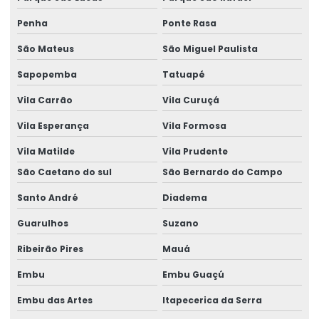
Laudo estrutural residencial
Penha
Ponte Rasa
Laudo Estrutural Telhado
São Mateus
São Miguel Paulista
Sapopemba
Tatuapé
Laudo estrutural telhado
Vila Carrão
Vila Curuçá
Laudo estrutural valor
Vila Esperança
Vila Formosa
Laudo técnico de avaliação estrutural
Vila Matilde
Vila Prudente
Laudo Técnico De Telhado
São Caetano do sul
São Bernardo do Campo
Laudo Técnico Estrutural
Santo André
Diadema
Laudo Técnico Estrutural De Concreto
Guarulhos
Suzano
Laudo técnico pericial de construção civil
Ribeirão Pires
Mauá
Laudos estruturais
Embu
Embu Guaçú
Laudos técnicos engenharia
Embu das Artes
Itapecerica da Serra