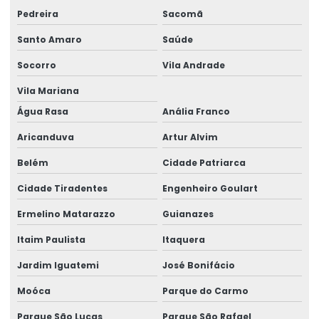
Galpão Estrutura Metálica Projeto
Pedreira
Sacomã
Galpão Industrial Projeto
Santo Amaro
Saúde
Galpao Metalico Projeto
Socorro
Vila Andrade
Galpão Pré Moldado Projeto
Vila Mariana
Água Rasa
Anália Franco
Laudo de construção
Aricanduva
Artur Alvim
Laudo de construção civil
Belém
Cidade Patriarca
Laudo De Avaliação Estrutura Metálica
Cidade Tiradentes
Engenheiro Goulart
Laudo De Estrutura De Telhado
Ermelino Matarazzo
Guianazes
Laudo Estrutural
Itaim Paulista
Itaquera
Laudo estrutural preço
Jardim Iguatemi
José Bonifácio
Laudo estrutural predial
Moóca
Parque do Carmo
Laudo Estrutural Predio
Parque São Lucas
Parque São Rafael