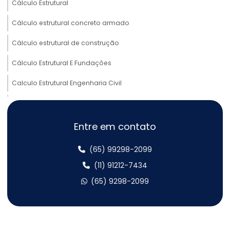
Cálculo Estrutural
Cálculo estrutural concreto armado
Cálculo estrutural de construção
Cálculo Estrutural E Fundações
Calculo Estrutural Engenharia Civil
Cálculo estrutural estrutural metálica
Cálculo Estrutural Galpão Metálico
Entre em contato
Cálculo estrutural galpão metálico
(65) 99298-2099
Cálculo estrutural metálico
(11) 91212-7434
(65) 9298-2099
Cálculo estrutural mezanino metálico
Cálculo estrutural obras
Cálculo Estrutural Para Edifícios Verticais