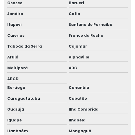
Modelagem de estrutura
Osasco
Barueri
Jandira
Cotia
Montagem de estruturas metálicas
Itapevi
Santana de Parnaíba
Obra Industrial Chave Na Mão
Caierias
Franco da Rocha
Orçamento De Projeto Estrutural
Taboão da Serra
Cajamar
Orçamento galpão estrutura metálica
Arujá
Alphaville
Orçamento projeto estrutural
Mairiporã
ABC
Orçamento projeto estrutural metálico
ABCD
Projeto Alvenaria Estrutural
Bertioga
Cananéia
Projeto de armazém graneleiro
Caraguatatuba
Cubatão
Projeto Arquitetônico De Galpão Metalico
Guarujá
Ilha Comprida
Iguape
Ilhabela
Projeto Barracão Estrutura Metalica
Itanhaém
Mongaguá
Projeto Barracao Metalico