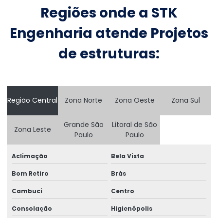
Construção de estruturas metálicas
Regiões onde a STK
Consultoria Engenharia Estrutural
Engenharia atende Projetos
Consultoria Engenharia Estrutural Armazem
de estruturas:
Consultoria Engenharia Estrutural Galpão
Consultoria Engenharia Estrutural Galpão Preço
Consultoria Engenharia Estrutural Preço
Região Central
Zona Norte
Zona Oeste
Zona Sul
Consultoria Engenharia Estrutural Predio
Grande São
Litoral de São
Zona Leste
Paulo
Paulo
Consultoria Engenharia Estrutural Predio Preço
Consultoria Estrutural
Aclimação
Bela Vista
Bom Retiro
Brás
Consultoria Estrutural Estrutura Metálico
Cambuci
Centro
Consultoria Estrutural Galpão
Consolação
Higienópolis
Consultoria Estrutural Para Atacadistas