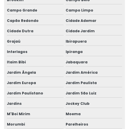
Engenharia civil laudo estrutural
Campo Grande
Campo Limpo
Engenharia Civil Projeto Estrutural
Capão Redondo
Cidade Ademar
Engenharia Estrutural
Cidade Dutra
Cidade Jardim
Grajaú
Ibirapuera
Engenharia Turnkey Para Galpões
Interlagos
Ipiranga
Engenheiro Calculista Estrutural
Itaim Bibi
Jabaquara
Engenheiro Civil Calculista Estrutural
Jardim Ângela
Jardim América
Escritório de cálculo estrutural
Jardim Europa
Jardim Paulista
Estrutura Atacadista
Jardim Paulistano
Jardim São Luiz
Estrutura de concreto armado pré moldado
Jardins
Jockey Club
Estrutura de concreto pré moldado preço
M'Boi Mirim
Moema
Estruturas De Concreto Fundamentos Do Projeto Estrutural
Morumbi
Parelheiros