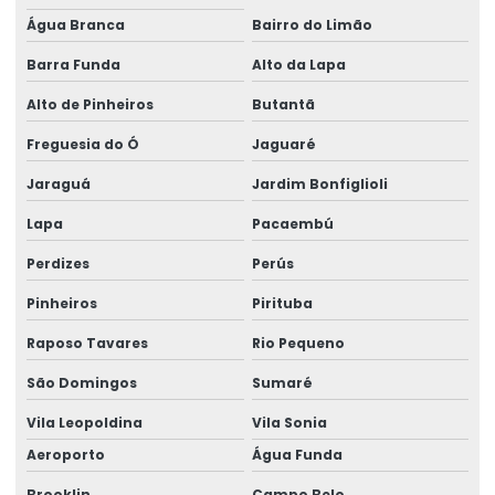
Curso projeto de estruturas metálicas
Água Branca
Bairro do Limão
Cursos de projetos construção civil
Barra Funda
Alto da Lapa
Cursos de projetos estruturais
Alto de Pinheiros
Butantã
Detalhamento de estrutura metálica
Freguesia do Ó
Jaguaré
Dimensionamento Estrutural Para Prédios
Jaraguá
Jardim Bonfiglioli
Empresa de calculo estrutural
Lapa
Pacaembú
Perdizes
Perús
Empresa especializada em cálculo estrutural
Pinheiros
Pirituba
Empresa Especializada Em Projeto Estrutural
Raposo Tavares
Rio Pequeno
Empresa especializada em estrutura metálica
São Domingos
Sumaré
Empresa de projeto estrutural
Vila Leopoldina
Vila Sonia
Empresa de projetos de engenharia civil
Aeroporto
Água Funda
Engenharia Civil Calculo Estrutural
Brooklin
Campo Belo