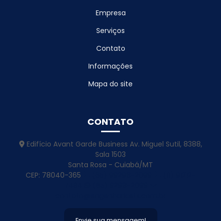
Projeto De Armazenagem Agroindustrial
Empresa
Projeto De Armazenagem De Grãos
Serviços
Projeto De Barracao Metalico
Contato
Projeto De Barracão Pré Moldado
Informações
Projeto De Cobertura Em Estrutura Metálica Inativo
Mapa do site
Projeto De Construção Para Atacadista
CONTATO
Projeto De Engenharia Estrutural
Projeto De Estrutura Metálica
Edifício Avant Garde Business Av. Miguel Sutil, 8388,
Sala 1503
Projeto De Estrutura Metalica Para Galpao
Santa Rosa - Cuiabá/MT
CEP: 78040-365
(65) 99298-2099
(11) 91212-
Projeto De Galpão
7434
(65) 9298-2099
contato@engenhariastk.com.br
Projeto De Galpão De Alvenaria
Projeto De Galpao De Estrutura Metalica
Envie sua mensagem!