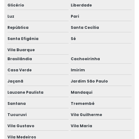
Glicério
Liberdade
Consultoria de projetos de engenharia
Luz
Pari
Consultoria Técnica Em Engenharia Estrutural
República
Santa Cecília
Consultoria Técnica Em Estrutural
Santa Efigênia
Sé
Curso advance steel
Vila Buarque
Curso de autodesk advance steel
Brasilândia
Cachoeirinha
Curso calculista de estruturas metálicas
Casa Verde
Imirim
Curso calculo estrutura metalica
Jaçanã
Jardim São Paulo
Lauzane Paulista
Mandaqui
Curso completo de advance steel
Santana
Tremembé
Curso estrutura metálica
Tucuruvi
Vila Guilherme
Curso projetista de estruturas metálicas
Vila Gustavo
Vila Maria
Curso projetista industrial
Vila Medeiros