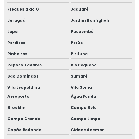
Detalhamento de estrutura metálica
Freguesia do Ó
Jaguaré
Dimensionamento Estrutural Para Prédios
Jaraguá
Jardim Bonfiglioli
Empresa de calculo estrutural
Lapa
Pacaembú
Perdizes
Perús
Empresa especializada em cálculo estrutural
Pinheiros
Pirituba
Empresa Especializada Em Projeto Estrutural
Raposo Tavares
Rio Pequeno
Empresa especializada em estrutura metálica
São Domingos
Sumaré
Empresa de projeto estrutural
Vila Leopoldina
Vila Sonia
Empresa de projetos de engenharia civil
Aeroporto
Água Funda
Engenharia Civil Calculo Estrutural
Brooklin
Campo Belo
Engenharia civil laudo estrutural
Campo Grande
Campo Limpo
Engenharia Civil Projeto Estrutural
Capão Redondo
Cidade Ademar