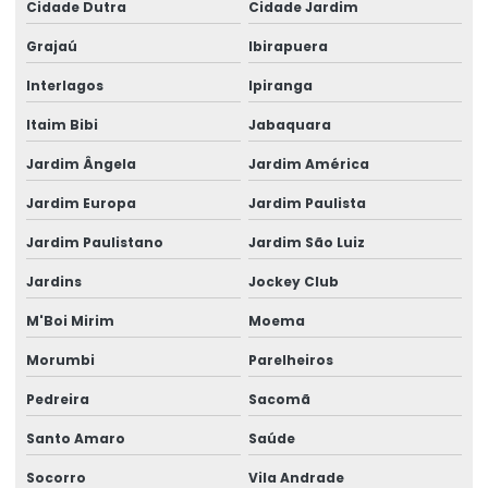
Engenharia Estrutural
Cidade Dutra
Cidade Jardim
Grajaú
Ibirapuera
Engenharia Turnkey Para Galpões
Interlagos
Ipiranga
Engenheiro Calculista Estrutural
Itaim Bibi
Jabaquara
Engenheiro Civil Calculista Estrutural
Jardim Ângela
Jardim América
Escritório de cálculo estrutural
Jardim Europa
Jardim Paulista
Estrutura Atacadista
Jardim Paulistano
Jardim São Luiz
Estrutura de concreto armado pré moldado
Jardins
Jockey Club
Estrutura de concreto pré moldado preço
M'Boi Mirim
Moema
Estruturas De Concreto Fundamentos Do Projeto Estrutural
Morumbi
Parelheiros
Galpão Estrutura Metálica Projeto
Pedreira
Sacomã
Galpão Industrial Projeto
Santo Amaro
Saúde
Galpao Metalico Projeto
Socorro
Vila Andrade