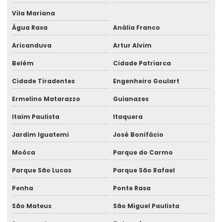
Galpão Pré Moldado Projeto
Vila Mariana
Água Rasa
Anália Franco
Laudo de construção
Aricanduva
Artur Alvim
Laudo de construção civil
Belém
Cidade Patriarca
Laudo De Avaliação Estrutura Metálica
Cidade Tiradentes
Engenheiro Goulart
Laudo De Estrutura De Telhado
Ermelino Matarazzo
Guianazes
Laudo Estrutural
Itaim Paulista
Itaquera
Laudo estrutural preço
Jardim Iguatemi
José Bonifácio
Laudo estrutural predial
Moóca
Parque do Carmo
Laudo Estrutural Predio
Parque São Lucas
Parque São Rafael
Laudo estrutural residencial
Penha
Ponte Rasa
Laudo Estrutural Telhado
São Mateus
São Miguel Paulista