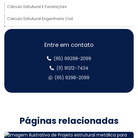
Cálculo Estrutural E Fundações
Calculo Estrutural Engenharia Civil
Cálculo estrutural estrutural metálica
Cálculo Estrutural Galpão Metálico
Entre em contato
Cálculo estrutural galpão metálico
(65) 99298-2099
Cálculo estrutural metálico
(11) 91212-7434
(65) 9298-2099
Cálculo estrutural mezanino metálico
Cálculo estrutural obras
Cálculo Estrutural Para Edifícios Verticais
Cálculo estrutural preço
Páginas relacionadas
Cálculo estrutural sobrado