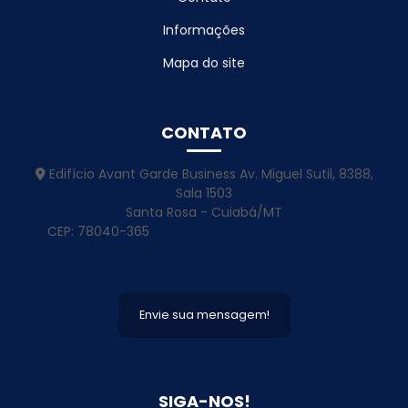
Projeto De Barracão Pré Moldado
Informações
Projeto De Cobertura Em Estrutura Metálica Inativo
Mapa do site
Projeto De Construção Para Atacadista
CONTATO
Projeto De Engenharia Estrutural
Projeto De Estrutura Metálica
Edifício Avant Garde Business Av. Miguel Sutil, 8388,
Sala 1503
Projeto De Estrutura Metalica Para Galpao
Santa Rosa - Cuiabá/MT
CEP: 78040-365
(65) 99298-2099
(11) 91212-
Projeto De Galpão
7434
(65) 9298-2099
contato@engenhariastk.com.br
Projeto De Galpão De Alvenaria
Projeto De Galpao De Estrutura Metalica
Envie sua mensagem!
Projeto De Galpao Estrutura Metalica
Projeto De Galpao Metalico
SIGA-NOS!