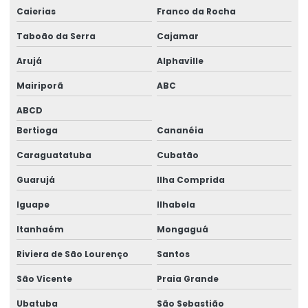
Caierias
Franco da Rocha
Orçamento De Projeto Estrutural
Taboão da Serra
Cajamar
Orçamento galpão estrutura metálica
Arujá
Alphaville
Orçamento projeto estrutural
Mairiporã
ABC
Orçamento projeto estrutural metálico
ABCD
Projeto Alvenaria Estrutural
Bertioga
Cananéia
Projeto de armazém graneleiro
Caraguatatuba
Cubatão
Projeto Arquitetônico De Galpão Metalico
Guarujá
Ilha Comprida
Iguape
Ilhabela
Projeto Barracão Estrutura Metalica
Itanhaém
Mongaguá
Projeto Barracao Metalico
Riviera de São Lourenço
Santos
Projeto de casas em estrutura metálica
São Vicente
Praia Grande
Projeto Completo Industrial
Ubatuba
São Sebastião