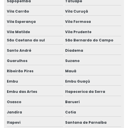
Sapopemba
Tatuapé
Laudo estrutural telhado
Vila Carrão
Vila Curuçá
Laudo estrutural valor
Vila Esperança
Vila Formosa
Laudo técnico de avaliação estrutural
Vila Matilde
Vila Prudente
Laudo Técnico De Telhado
São Caetano do sul
São Bernardo do Campo
Laudo Técnico Estrutural
Santo André
Diadema
Laudo Técnico Estrutural De Concreto
Guarulhos
Suzano
Laudo técnico pericial de construção civil
Ribeirão Pires
Mauá
Laudos estruturais
Embu
Embu Guaçú
Laudos técnicos engenharia
Embu das Artes
Itapecerica da Serra
Modelagem de estrutura
Osasco
Barueri
Jandira
Cotia
Montagem de estruturas metálicas
Itapevi
Santana de Parnaíba
Obra Industrial Chave Na Mão