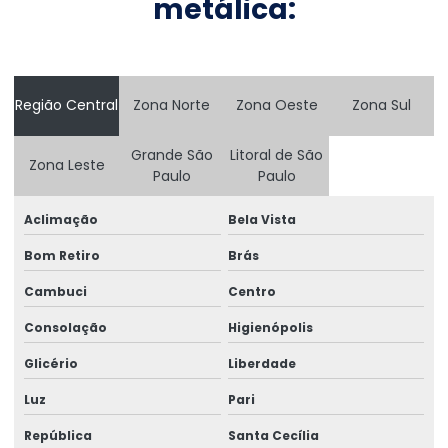
metálica:
Consultoria Engenharia Estrutural Galpão
Consultoria Engenharia Estrutural Galpão Preço
Consultoria Engenharia Estrutural Preço
Região Central
Zona Norte
Zona Oeste
Zona Sul
Consultoria Engenharia Estrutural Predio
Grande São
Litoral de São
Zona Leste
Paulo
Paulo
Consultoria Engenharia Estrutural Predio Preço
Consultoria Estrutural
Aclimação
Bela Vista
Bom Retiro
Brás
Consultoria Estrutural Estrutura Metálico
Cambuci
Centro
Consultoria Estrutural Galpão
Consolação
Higienópolis
Consultoria Estrutural Para Atacadistas
Glicério
Liberdade
Consultoria de projetos de engenharia
Luz
Pari
Consultoria Técnica Em Engenharia Estrutural
República
Santa Cecília