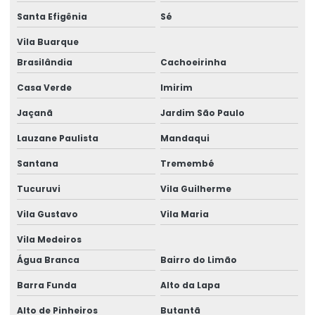
Consultoria Técnica Em Estrutural
Santa Efigênia
Sé
Curso advance steel
Vila Buarque
Curso de autodesk advance steel
Brasilândia
Cachoeirinha
Curso calculista de estruturas metálicas
Casa Verde
Imirim
Curso calculo estrutura metalica
Jaçanã
Jardim São Paulo
Lauzane Paulista
Mandaqui
Curso completo de advance steel
Santana
Tremembé
Curso estrutura metálica
Tucuruvi
Vila Guilherme
Curso projetista de estruturas metálicas
Vila Gustavo
Vila Maria
Curso projetista industrial
Vila Medeiros
Curso projeto de estruturas metálicas
Água Branca
Bairro do Limão
Cursos de projetos construção civil
Barra Funda
Alto da Lapa
Cursos de projetos estruturais
Alto de Pinheiros
Butantã