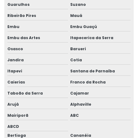
Laudo Técnico Estrutural
Guarulhos
Suzano
Laudo Técnico Estrutural De Concreto
Ribeirão Pires
Mauá
Laudo técnico pericial de construção civil
Embu
Embu Guaçú
Laudos estruturais
Embu das Artes
Itapecerica da Serra
Osasco
Barueri
Laudos técnicos engenharia
Jandira
Cotia
Modelagem de estrutura
Itapevi
Santana de Parnaíba
Montagem de estruturas metálicas
Caierias
Franco da Rocha
Obra Industrial Chave Na Mão
Taboão da Serra
Cajamar
Orçamento De Projeto Estrutural
Arujá
Alphaville
Orçamento galpão estrutura metálica
Mairiporã
ABC
Orçamento projeto estrutural
ABCD
Orçamento projeto estrutural metálico
Bertioga
Cananéia