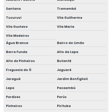
Curso calculo estrutura metalica
Santana
Tremembé
Curso completo de advance steel
Tucuruvi
Vila Guilherme
Curso estrutura metálica
Vila Gustavo
Vila Maria
Curso projetista de estruturas metálicas
Vila Medeiros
Curso projetista industrial
Água Branca
Bairro do Limão
Curso projeto de estruturas metálicas
Barra Funda
Alto da Lapa
Cursos de projetos construção civil
Alto de Pinheiros
Butantã
Cursos de projetos estruturais
Freguesia do Ó
Jaguaré
Detalhamento de estrutura metálica
Jaraguá
Jardim Bonfiglioli
Lapa
Pacaembú
Dimensionamento Estrutural Para Prédios
Perdizes
Perús
Empresa de calculo estrutural
Pinheiros
Pirituba
Empresa especializada em cálculo estrutural