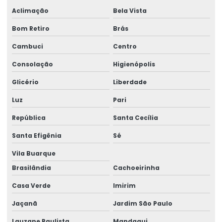
Aclimação
Bela Vista
Consultoria Engenharia Estrutural Predio Preço
Bom Retiro
Brás
Consultoria Estrutural
Cambuci
Centro
Consultoria Estrutural Estrutura Metálico
Consolação
Higienópolis
Consultoria Estrutural Galpão
Glicério
Liberdade
Consultoria Estrutural Para Atacadistas
Luz
Pari
Consultoria de projetos de engenharia
República
Santa Cecília
Consultoria Técnica Em Engenharia Estrutural
Santa Efigênia
Sé
Consultoria Técnica Em Estrutural
Vila Buarque
Curso advance steel
Brasilândia
Cachoeirinha
Curso de autodesk advance steel
Casa Verde
Imirim
Jaçanã
Jardim São Paulo
Curso calculista de estruturas metálicas
Lauzane Paulista
Mandaqui