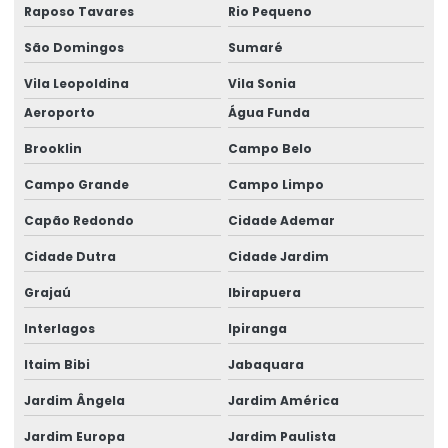
Raposo Tavares
Rio Pequeno
Empresa Especializada Em Projeto Estrutural
São Domingos
Sumaré
Empresa especializada em estrutura metálica
Vila Leopoldina
Vila Sonia
Empresa de projeto estrutural
Aeroporto
Água Funda
Empresa de projetos de engenharia civil
Brooklin
Campo Belo
Engenharia Civil Calculo Estrutural
Campo Grande
Campo Limpo
Engenharia civil laudo estrutural
Capão Redondo
Cidade Ademar
Cidade Dutra
Cidade Jardim
Engenharia Civil Projeto Estrutural
Grajaú
Ibirapuera
Engenharia Estrutural
Interlagos
Ipiranga
Engenharia Turnkey Para Galpões
Itaim Bibi
Jabaquara
Engenheiro Calculista Estrutural
Jardim Ângela
Jardim América
Engenheiro Civil Calculista Estrutural
Jardim Europa
Jardim Paulista