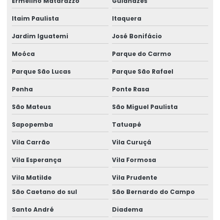
Ermelino Matarazzo
Guianazes
Laudo De Estrutura De Telhado
Itaim Paulista
Itaquera
Laudo Estrutural
Jardim Iguatemi
José Bonifácio
Laudo estrutural preço
Moóca
Parque do Carmo
Laudo estrutural predial
Parque São Lucas
Parque São Rafael
Laudo Estrutural Predio
Penha
Ponte Rasa
São Mateus
São Miguel Paulista
Laudo estrutural residencial
Sapopemba
Tatuapé
Laudo Estrutural Telhado
Vila Carrão
Vila Curuçá
Laudo estrutural telhado
Vila Esperança
Vila Formosa
Laudo estrutural valor
Vila Matilde
Vila Prudente
Laudo técnico de avaliação estrutural
São Caetano do sul
São Bernardo do Campo
Laudo Técnico De Telhado
Santo André
Diadema