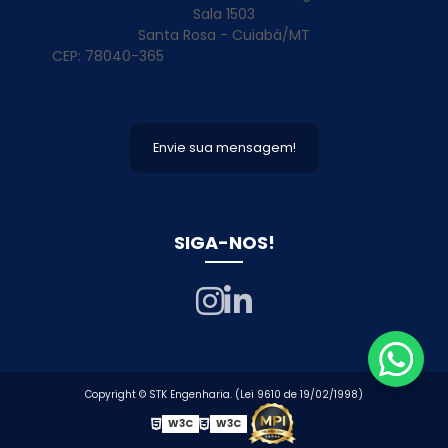
Sala 1503
Projeto De Estrutura Metálica
Santa Rosa - Cuiabá/MT
CEP: 78040-365
(65) 99298-2099
(11) 91212-
Projeto De Estrutura Metalica Para Galpao
7434
(65) 9298-2099
contato@engenhariastk.com.br
Projeto De Galpão
Projeto De Galpão De Alvenaria
Envie sua mensagem!
Projeto De Galpao De Estrutura Metalica
Projeto De Galpao Estrutura Metalica
SIGA-NOS!
Projeto De Galpao Metalico
Projeto De Galpão Para Atacadistas
Projeto De Silo Armazenador De Grãos
Projeto De Silo Estocagem De Grãos
Copyright © STK Engenharia. (Lei 9610 de 19/02/1998)
Projeto De Silo Horizontal
W3C
W3C