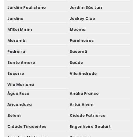
Escritório de cálculo estrutural
Jardim Paulistano
Jardim São Luiz
Estrutura Atacadista
Jardins
Jockey Club
Estrutura de concreto armado pré moldado
M'Boi Mirim
Moema
Estrutura de concreto pré moldado preço
Morumbi
Parelheiros
Estruturas De Concreto Fundamentos Do Projeto Estrutural
Pedreira
Sacomã
Galpão Estrutura Metálica Projeto
Santo Amaro
Saúde
Galpão Industrial Projeto
Socorro
Vila Andrade
Vila Mariana
Galpao Metalico Projeto
Água Rasa
Anália Franco
Galpão Pré Moldado Projeto
Aricanduva
Artur Alvim
Laudo de construção
Belém
Cidade Patriarca
Laudo de construção civil
Cidade Tiradentes
Engenheiro Goulart
Laudo De Avaliação Estrutura Metálica