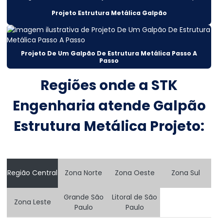
Cálculos estruturais
Projeto Estrutura Metálica Galpão
Cálculos estruturais construção civil
Cálculos estruturais metálicas
Projeto De Um Galpão De Estrutura Metálica Passo A
Construção De Armazém Atacadista
Passo
Construção De Silos Metálicos Em Mato Grosso
Regiões onde a STK
Construção de estruturas metálicas
Engenharia atende Galpão
Consultoria Engenharia Estrutural
Estrutura Metálica Projeto:
Consultoria Engenharia Estrutural Armazem
Consultoria Engenharia Estrutural Galpão
Consultoria Engenharia Estrutural Galpão Preço
Região Central
Zona Norte
Zona Oeste
Zona Sul
Consultoria Engenharia Estrutural Preço
Grande São
Litoral de São
Zona Leste
Paulo
Paulo
Consultoria Engenharia Estrutural Predio