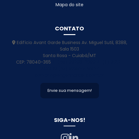
Projeto De Cobertura Em Estrutura Metálica Inativo
Mapa do site
Projeto De Construção Para Atacadista
CONTATO
Projeto De Engenharia Estrutural
Projeto De Estrutura Metálica
Edifício Avant Garde Business Av. Miguel Sutil, 8388,
Sala 1503
Projeto De Estrutura Metalica Para Galpao
Santa Rosa - Cuiabá/MT
CEP: 78040-365
(65) 99298-2099
(11) 91212-
Projeto De Galpão
7434
(65) 9298-2099
contato@engenhariastk.com.br
Projeto De Galpão De Alvenaria
Projeto De Galpao De Estrutura Metalica
Envie sua mensagem!
Projeto De Galpao Estrutura Metalica
Projeto De Galpao Metalico
SIGA-NOS!
Projeto De Galpão Para Atacadistas
Projeto De Silo Armazenador De Grãos