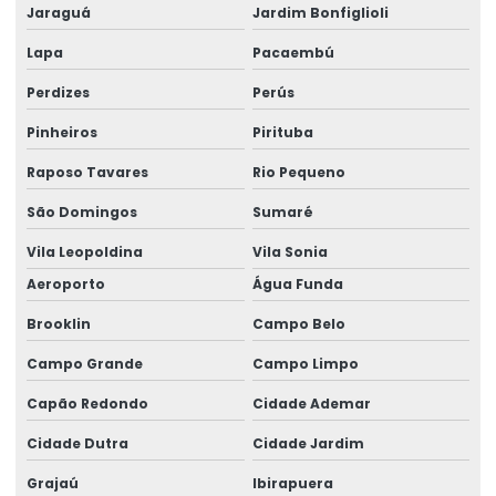
Dimensionamento Estrutural Para Prédios
Jaraguá
Jardim Bonfiglioli
Empresa de calculo estrutural
Lapa
Pacaembú
Perdizes
Perús
Empresa especializada em cálculo estrutural
Pinheiros
Pirituba
Empresa Especializada Em Projeto Estrutural
Raposo Tavares
Rio Pequeno
Empresa especializada em estrutura metálica
São Domingos
Sumaré
Empresa de projeto estrutural
Vila Leopoldina
Vila Sonia
Empresa de projetos de engenharia civil
Aeroporto
Água Funda
Engenharia Civil Calculo Estrutural
Brooklin
Campo Belo
Engenharia civil laudo estrutural
Campo Grande
Campo Limpo
Engenharia Civil Projeto Estrutural
Capão Redondo
Cidade Ademar
Engenharia Estrutural
Cidade Dutra
Cidade Jardim
Grajaú
Ibirapuera
Engenharia Turnkey Para Galpões