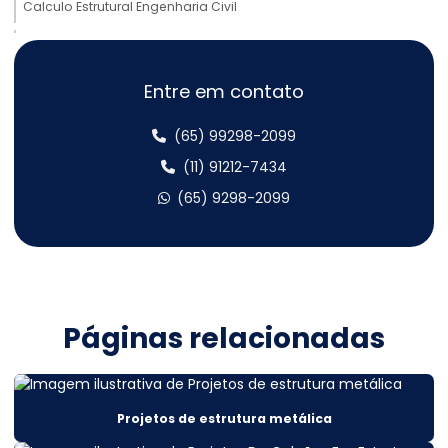
Calculo Estrutural Engenharia Civil
Cálculo estrutural estrutural metálica
Cálculo Estrutural Galpão Metálico
Entre em contato
Cálculo estrutural galpão metálico
(65) 99298-2099
Cálculo estrutural metálico
(11) 91212-7434
(65) 9298-2099
Cálculo estrutural mezanino metálico
Cálculo estrutural obras
Cálculo Estrutural Para Edifícios Verticais
Cálculo estrutural preço
Páginas relacionadas
Cálculo estrutural sobrado
Cálculo estrutural telhado metálico
Projetos de estrutura metálica
Cálculo estrutural valor