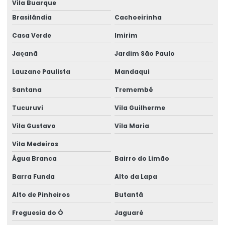
Vila Buarque
Curso de autodesk advance steel
Brasilândia
Cachoeirinha
Curso calculista de estruturas metálicas
Casa Verde
Imirim
Curso calculo estrutura metalica
Jaçanã
Jardim São Paulo
Lauzane Paulista
Mandaqui
Curso completo de advance steel
Santana
Tremembé
Curso estrutura metálica
Tucuruvi
Vila Guilherme
Curso projetista de estruturas metálicas
Vila Gustavo
Vila Maria
Curso projetista industrial
Vila Medeiros
Curso projeto de estruturas metálicas
Água Branca
Bairro do Limão
Cursos de projetos construção civil
Barra Funda
Alto da Lapa
Cursos de projetos estruturais
Alto de Pinheiros
Butantã
Detalhamento de estrutura metálica
Freguesia do Ó
Jaguaré