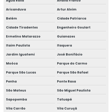
Água Rasa
Anália Franco
Laudo de construção
Aricanduva
Artur Alvim
Laudo de construção civil
Belém
Cidade Patriarca
Laudo De Avaliação Estrutura Metálica
Cidade Tiradentes
Engenheiro Goulart
Laudo De Estrutura De Telhado
Ermelino Matarazzo
Guianazes
Laudo Estrutural
Itaim Paulista
Itaquera
Laudo estrutural preço
Jardim Iguatemi
José Bonifácio
Laudo estrutural predial
Moóca
Parque do Carmo
Laudo Estrutural Predio
Parque São Lucas
Parque São Rafael
Laudo estrutural residencial
Penha
Ponte Rasa
Laudo Estrutural Telhado
São Mateus
São Miguel Paulista
Sapopemba
Tatuapé
Laudo estrutural telhado
Vila Carrão
Vila Curuçá
Laudo estrutural valor