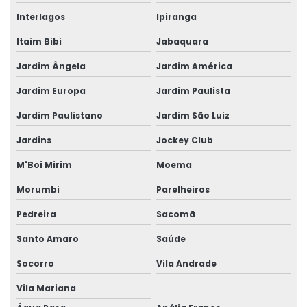
Interlagos
Ipiranga
Engenheiro Calculista Estrutural
Itaim Bibi
Jabaquara
Engenheiro Civil Calculista Estrutural
Jardim Ângela
Jardim América
Escritório de cálculo estrutural
Jardim Europa
Jardim Paulista
Estrutura Atacadista
Jardim Paulistano
Jardim São Luiz
Estrutura de concreto armado pré moldado
Jardins
Jockey Club
Estrutura de concreto pré moldado preço
M'Boi Mirim
Moema
Estruturas De Concreto Fundamentos Do Projeto Estrutural
Morumbi
Parelheiros
Galpão Estrutura Metálica Projeto
Pedreira
Sacomã
Galpão Industrial Projeto
Santo Amaro
Saúde
Galpao Metalico Projeto
Socorro
Vila Andrade
Galpão Pré Moldado Projeto
Vila Mariana