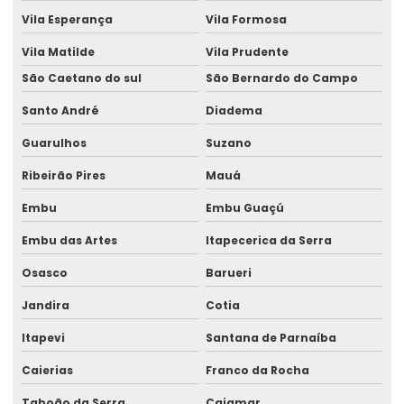
Vila Esperança
Vila Formosa
Laudo técnico de avaliação estrutural
Vila Matilde
Vila Prudente
Laudo Técnico De Telhado
São Caetano do sul
São Bernardo do Campo
Laudo Técnico Estrutural
Santo André
Diadema
Laudo Técnico Estrutural De Concreto
Guarulhos
Suzano
Laudo técnico pericial de construção civil
Ribeirão Pires
Mauá
Laudos estruturais
Embu
Embu Guaçú
Laudos técnicos engenharia
Embu das Artes
Itapecerica da Serra
Modelagem de estrutura
Osasco
Barueri
Jandira
Cotia
Montagem de estruturas metálicas
Itapevi
Santana de Parnaíba
Obra Industrial Chave Na Mão
Caierias
Franco da Rocha
Orçamento De Projeto Estrutural
Taboão da Serra
Cajamar