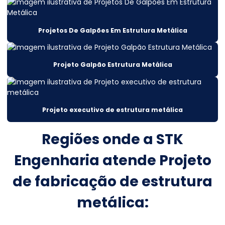
Cálculo estrutural viga metálica
Projetos De Galpões Em Estrutura Metálica
Cálculo projeto estrutural
Cálculos estruturais
Projeto Galpão Estrutura Metálica
Cálculos estruturais construção civil
Cálculos estruturais metálicas
Projeto executivo de estrutura metálica
Construção De Armazém Atacadista
Construção De Silos Metálicos Em Mato Grosso
Regiões onde a STK
Construção de estruturas metálicas
Engenharia atende Projeto
Consultoria Engenharia Estrutural
de fabricação de estrutura
Consultoria Engenharia Estrutural Armazem
metálica:
Consultoria Engenharia Estrutural Galpão